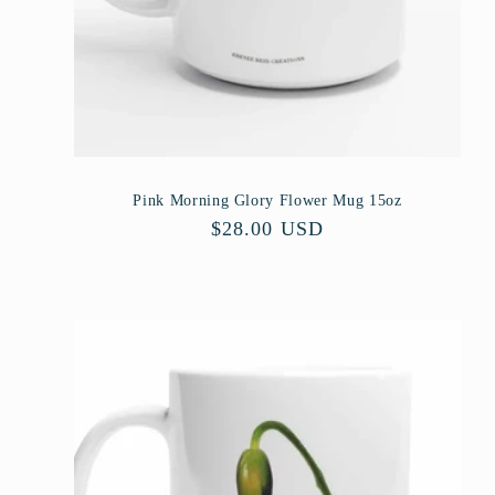
Pink Morning Glory Flower Mug 15oz
Precio
$28.00 USD
habitual