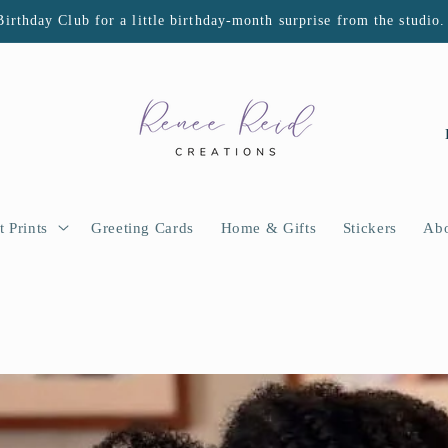
Birthday Club for a little birthday-month surprise from the studio.
P
a
í
s
t Prints
Greeting Cards
Home & Gifts
Stickers
Abo
/
r
e
g
i
ó