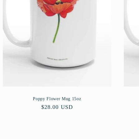
Poppy Flower Mug 15oz
Precio
$28.00 USD
habitual