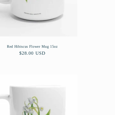
Red Hibiscus Flower Mug 15oz
Precio
$28.00 USD
habitual