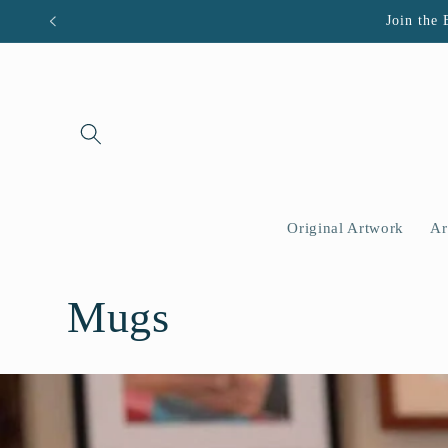
Ir
Join the 
directamente
al contenido
Original Artwork
Ar
C
Mugs
o
l