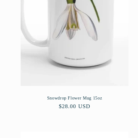
Snowdrop Flower Mug 15oz
Precio
$28.00 USD
habitual