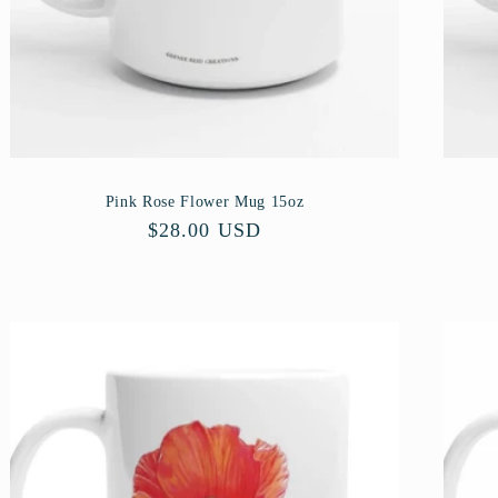
Pink Rose Flower Mug 15oz
Precio
$28.00 USD
habitual