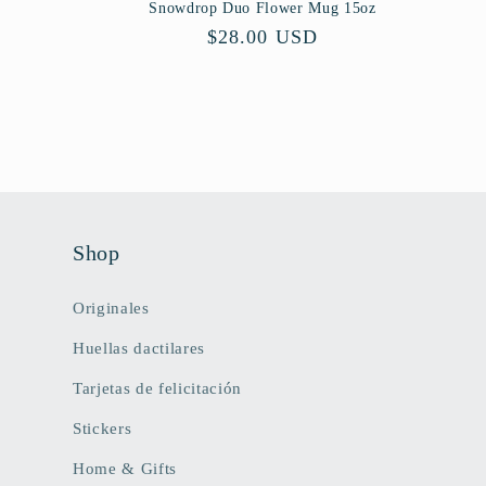
Snowdrop Duo Flower Mug 15oz
Precio
$28.00 USD
habitual
Shop
Originales
Huellas dactilares
Tarjetas de felicitación
Stickers
Home & Gifts