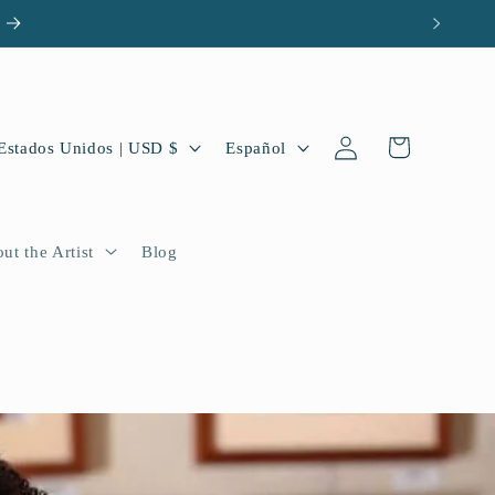
Iniciar
I
Carrito
Estados Unidos | USD $
Español
sesión
d
i
o
ut the Artist
Blog
m
a