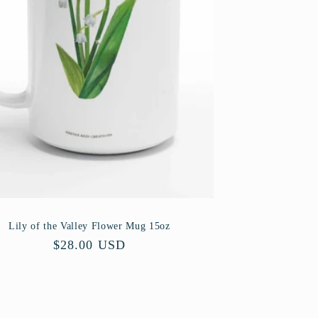
Lily of the Valley Flower Mug 15oz
Precio
$28.00 USD
habitual