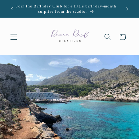
Direkt
Join the Birthday Club for a little birthday-month
U.S. -
zum
surprise from the studio.
Inhalt
Warenkorb