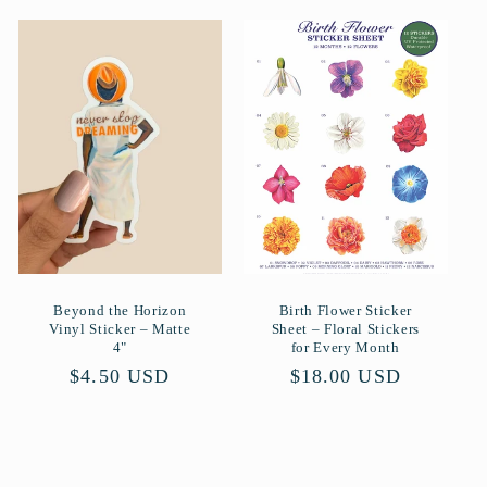
Beyond the Horizon
Birth Flower Sticker
Vinyl Sticker – Matte
Sheet – Floral Stickers
4"
for Every Month
Normaler
$4.50 USD
Normaler
$18.00 USD
Preis
Preis