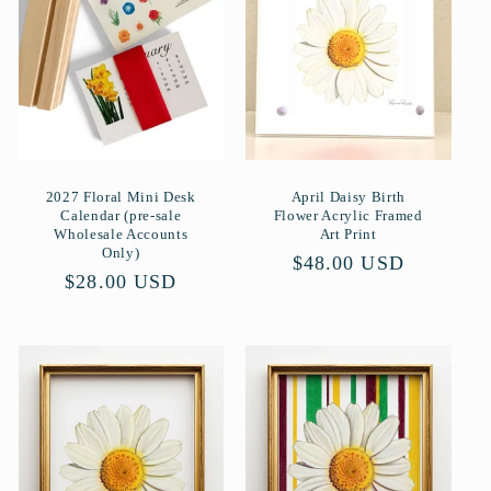
r
i
e
:
2027 Floral Mini Desk
April Daisy Birth
Calendar (pre-sale
Flower Acrylic Framed
Wholesale Accounts
Art Print
Only)
Normaler
$48.00 USD
Normaler
$28.00 USD
Preis
Preis