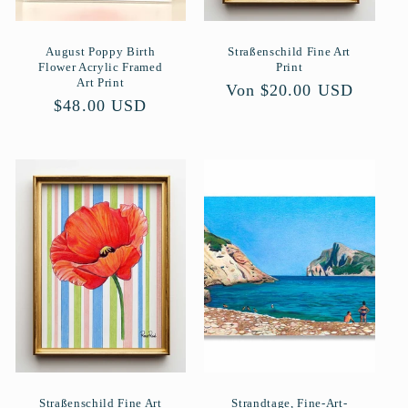
August Poppy Birth
Straßenschild Fine Art
Flower Acrylic Framed
Print
Art Print
Normaler
Von $20.00 USD
Normaler
$48.00 USD
Preis
Preis
Straßenschild Fine Art
Strandtage, Fine-Art-