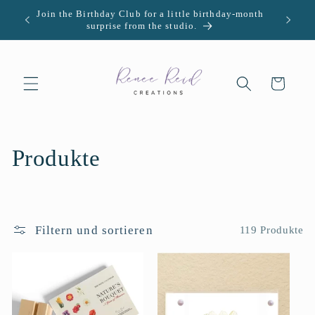
Direkt
Join the Birthday Club for a little birthday-month
U.S. -
zum
surprise from the studio.
Inhalt
Warenkorb
K
Produkte
a
t
Filtern und sortieren
119 Produkte
e
g
o