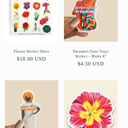
r
i
e
:
Flower Sticker Sheet
Dreamers Gaze Vinyl
Sticker – Matte 4"
Normaler
$18.00 USD
Normaler
$4.50 USD
Preis
Preis