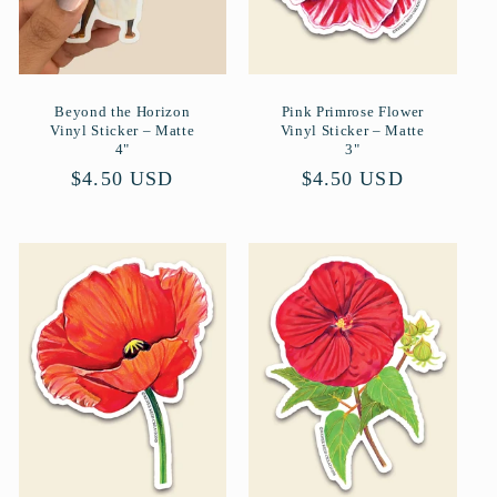
Beyond the Horizon
Pink Primrose Flower
Vinyl Sticker – Matte
Vinyl Sticker – Matte
4"
3"
Normaler
$4.50 USD
Normaler
$4.50 USD
Preis
Preis