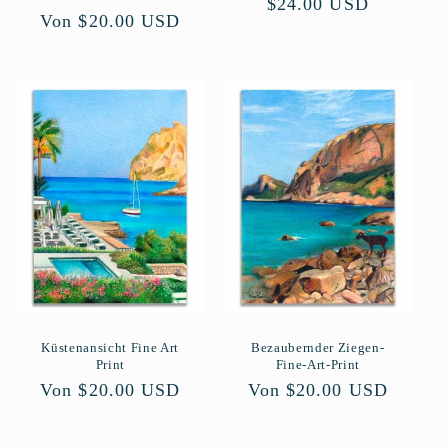
Normaler
$24.00 USD
Normaler
Von $20.00 USD
Preis
Preis
Küstenansicht Fine Art
Bezaubernder Ziegen-
Print
Fine-Art-Print
Normaler
Von $20.00 USD
Normaler
Von $20.00 USD
Preis
Preis