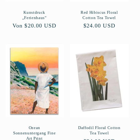
Kunstdruck
Red Hibiscus Floral
„Ferienhaus“
Cotton Tea Towel
Normaler
Von $20.00 USD
Normaler
$24.00 USD
Preis
Preis
Ozean
Daffodil Floral Cotton
Sonnenuntergang Fine
Tea Towel
Art Print