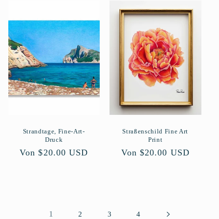
Strandtage, Fine-Art-
Straßenschild Fine Art
Druck
Print
Normaler
Von $20.00 USD
Normaler
Von $20.00 USD
Preis
Preis
1
2
3
4