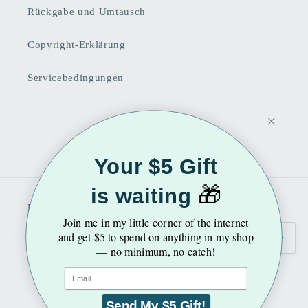
Rückgabe und Umtausch
Copyright-Erklärung
Servicebedingungen
Facebook
Instagram
Pinterest
Your $5 Gift
🎁
is waiting
Land/Region
Sprache
Join me
in my little corner of the internet
and get $5 to spend on anything in my shop
Vereinigte Staaten | USD $
Deutsch
— no minimum, no catch!
Email
Zahlungsmethoden
Send My $5 Gift!