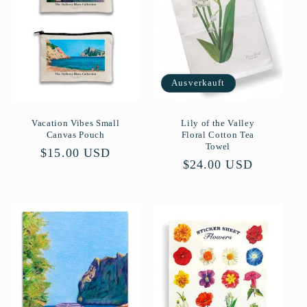
r
i
e
Ausverkauft
:
Vacation Vibes Small
Lily of the Valley
Canvas Pouch
Floral Cotton Tea
Towel
Normaler
$15.00 USD
Normaler
$24.00 USD
Preis
Preis